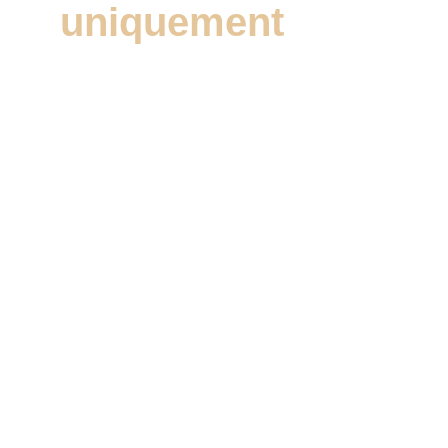
uniquement
Contact
Prenez rendez-vous pour retrouver 
rapidement votre pleine vitalité
EMAIL
contact@cabinet-vitalite.fr
+33 6 15 23 33 70
TÉLÉPHONE